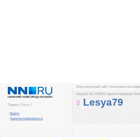
Персональный сайт пользователя
Lesy
портрет № 128502 зарегистрирован боле
Lesya79
Привет, Гость !
-
Войти
-
Зарегистрироваться