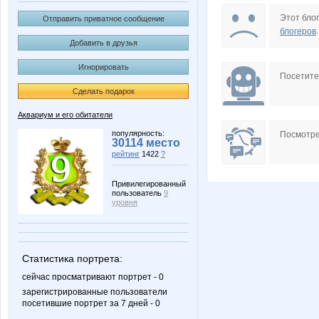
NiktoChtobNeUznal
Simens
Этот блог
Отправить приватное сообщение
блогеров
.
Добавить в друзья
Игнорировать
general shop
ivolga77
Посетит
Сделать подарок
Аквариум и его обитатели
ЮМор
Бо
популярность:
Посмотре
30114 место
рейтинг
1422
?
Привилегированный
пользователь
9
Секрет Востока
ЧайКоф
уровня
Статистика портрета:
сейчас просматривают портрет - 0
зарегистрированные пользователи
посетившие портрет за 7 дней - 0