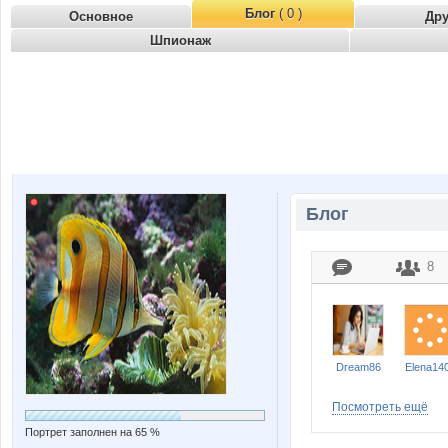
Блог
( 0 )
Основное
Др
Шпионаж
Блог
8
Dream86
Elena14
Посмотреть ещё
Портрет заполнен на 65 %